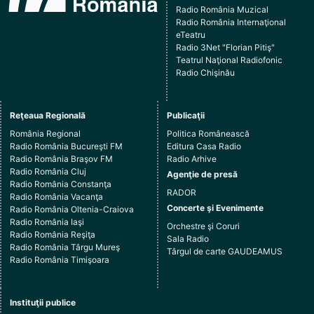
Radio România Muzical
Radio România Internaţional
eTeatru
Radio 3Net "Florian Pitiş"
Teatrul Naţional Radiofonic
Radio Chişinău
Reţeaua Regională
Publicaţii
România Regional
Politica Românească
Radio România Bucureşti FM
Editura Casa Radio
Radio România Braşov FM
Radio Arhive
Radio România Cluj
Agenţie de presă
Radio România Constanţa
RADOR
Radio România Vacanţa
Concerte şi Evenimente
Radio România Oltenia-Craiova
Radio România Iaşi
Orchestre şi Coruri
Radio România Reşiţa
Sala Radio
Radio România Târgu Mureş
Târgul de carte GAUDEAMUS
Radio România Timişoara
Instituţii publice