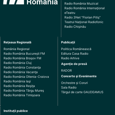
Radio România Muzical
Radio România Internaţional
eTeatru
Radio 3Net "Florian Pitiş"
Teatrul Naţional Radiofonic
Radio Chişinău
Reţeaua Regională
Publicaţii
România Regional
Politica Românească
Radio România Bucureşti FM
Editura Casa Radio
Radio România Braşov FM
Radio Arhive
Radio România Cluj
Agenţie de presă
Radio România Constanţa
RADOR
Radio România Vacanţa
Concerte şi Evenimente
Radio România Oltenia-Craiova
Radio România Iaşi
Orchestre şi Coruri
Radio România Reşiţa
Sala Radio
Radio România Târgu Mureş
Târgul de carte GAUDEAMUS
Radio România Timişoara
Instituţii publice