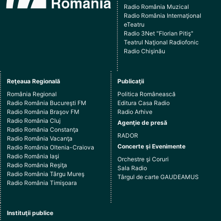
Radio România Muzical
Radio România Internaţional
eTeatru
Radio 3Net "Florian Pitiş"
Teatrul Naţional Radiofonic
Radio Chişinău
Reţeaua Regională
Publicaţii
România Regional
Politica Românească
Radio România Bucureşti FM
Editura Casa Radio
Radio România Braşov FM
Radio Arhive
Radio România Cluj
Agenţie de presă
Radio România Constanţa
RADOR
Radio România Vacanţa
Concerte şi Evenimente
Radio România Oltenia-Craiova
Radio România Iaşi
Orchestre şi Coruri
Radio România Reşiţa
Sala Radio
Radio România Târgu Mureş
Târgul de carte GAUDEAMUS
Radio România Timişoara
Instituţii publice