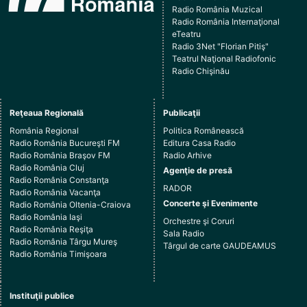
Radio România Muzical
Radio România Internaţional
eTeatru
Radio 3Net "Florian Pitiş"
Teatrul Naţional Radiofonic
Radio Chişinău
Reţeaua Regională
Publicaţii
România Regional
Politica Românească
Radio România Bucureşti FM
Editura Casa Radio
Radio România Braşov FM
Radio Arhive
Radio România Cluj
Agenţie de presă
Radio România Constanţa
RADOR
Radio România Vacanţa
Concerte şi Evenimente
Radio România Oltenia-Craiova
Radio România Iaşi
Orchestre şi Coruri
Radio România Reşiţa
Sala Radio
Radio România Târgu Mureş
Târgul de carte GAUDEAMUS
Radio România Timişoara
Instituţii publice