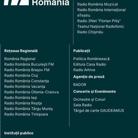
Radio România Muzical
Radio România Internaţional
eTeatru
Radio 3Net "Florian Pitiş"
Teatrul Naţional Radiofonic
Radio Chişinău
Reţeaua Regională
Publicaţii
România Regional
Politica Românească
Radio România Bucureşti FM
Editura Casa Radio
Radio România Braşov FM
Radio Arhive
Radio România Cluj
Agenţie de presă
Radio România Constanţa
RADOR
Radio România Vacanţa
Concerte şi Evenimente
Radio România Oltenia-Craiova
Radio România Iaşi
Orchestre şi Coruri
Radio România Reşiţa
Sala Radio
Radio România Târgu Mureş
Târgul de carte GAUDEAMUS
Radio România Timişoara
Instituţii publice