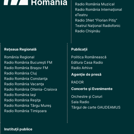
Radio România Muzical
Radio România Internaţional
eTeatru
Radio 3Net "Florian Pitiş"
Teatrul Naţional Radiofonic
Radio Chişinău
Reţeaua Regională
Publicaţii
România Regional
Politica Românească
Radio România Bucureşti FM
Editura Casa Radio
Radio România Braşov FM
Radio Arhive
Radio România Cluj
Agenţie de presă
Radio România Constanţa
RADOR
Radio România Vacanţa
Concerte şi Evenimente
Radio România Oltenia-Craiova
Radio România Iaşi
Orchestre şi Coruri
Radio România Reşiţa
Sala Radio
Radio România Târgu Mureş
Târgul de carte GAUDEAMUS
Radio România Timişoara
Instituţii publice