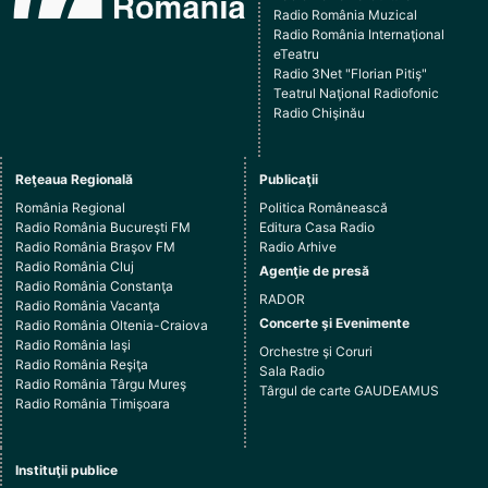
Radio România Muzical
Radio România Internaţional
eTeatru
Radio 3Net "Florian Pitiş"
Teatrul Naţional Radiofonic
Radio Chişinău
Reţeaua Regională
Publicaţii
România Regional
Politica Românească
Radio România Bucureşti FM
Editura Casa Radio
Radio România Braşov FM
Radio Arhive
Radio România Cluj
Agenţie de presă
Radio România Constanţa
RADOR
Radio România Vacanţa
Concerte şi Evenimente
Radio România Oltenia-Craiova
Radio România Iaşi
Orchestre şi Coruri
Radio România Reşiţa
Sala Radio
Radio România Târgu Mureş
Târgul de carte GAUDEAMUS
Radio România Timişoara
Instituţii publice