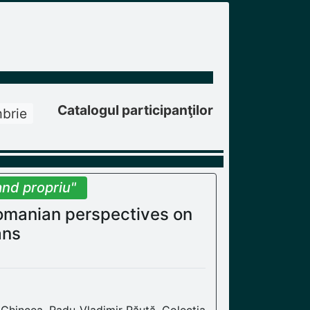
Catalogul participanţilor
brie
and propriu"
Romanian perspectives on
ans