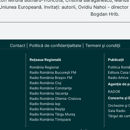
tori Miruna Butnaru-Troncotă, Cristina Bărăgănescu, Marius
Uniunea Europeană. Invitați: autorii, Ovidiu Nahoi - director
Bogdan Hrib.
Contact
Politică de confidenţialitate
Termeni şi condiţii
Reţeaua Regională
Publicaţii
România Regional
Politica Rom
Radio România Bucureşti FM
Editura Casa
Radio România Braşov FM
Radio Arhive
Radio România Cluj
Agenţie de p
Radio România Constanţa
RADOR
Radio România Vacanţa
Concerte şi 
Radio România Oltenia-Craiova
Radio România Iaşi
Orchestre şi 
Radio România Reşiţa
Sala Radio
Radio România Târgu Mureş
Târgul de c
Radio România Timişoara