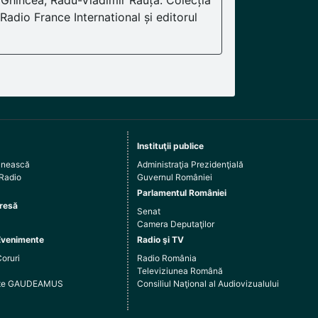
 Ghincea, Radu-Vladimir Răuță. Colecția
 Radio France International și editorul
Instituţii publice
ânească
Administraţia Prezidenţială
 Radio
Guvernul României
Parlamentul României
resă
Senat
Camera Deputaţilor
Evenimente
Radio şi TV
Coruri
Radio România
Televiziunea Română
arte GAUDEAMUS
Consiliul Naţional al Audiovizualului