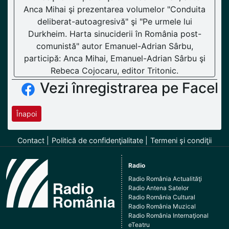
Anca Mihai şi prezentarea volumelor "Conduita
deliberat-autoagresivă" şi "Pe urmele lui
Durkheim. Harta sinuciderii în România post-
comunistă" autor Emanuel-Adrian Sârbu,
participă: Anca Mihai, Emanuel-Adrian Sârbu şi
Rebeca Cojocaru, editor Tritonic.
Vezi înregistrarea pe Faceb
Înapoi
Contact
Politică de confidenţialitate
Termeni şi condiţii
Radio
Radio România Actualităţi
Radio Antena Satelor
Radio România Cultural
Radio România Muzical
Radio România Internaţional
eTeatru