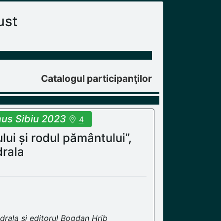
ust
Catalogul participanţilor
us Sibiu 2023
4
lui și rodul pământului”,
rala
drala și editorul Bogdan Hrib