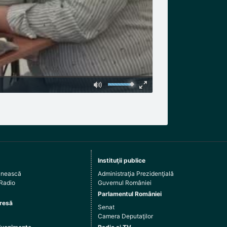
Instituţii publice
ânească
Administraţia Prezidenţială
 Radio
Guvernul României
Parlamentul României
resă
Senat
Camera Deputaţilor