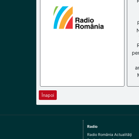
N
pe
a
Înapoi
Radio
Radio România Actualităţi