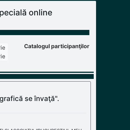
ecială online
Catalogul participanţilor
ie
ie
rafică se învaţă".