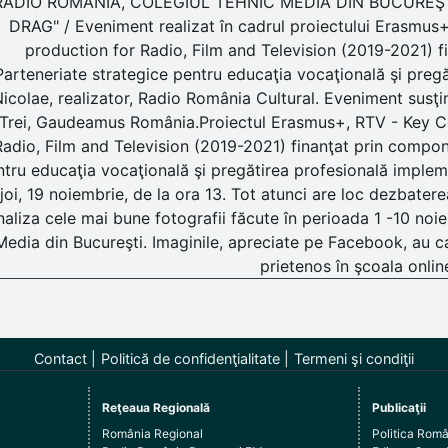
RADIO ROMÂNIA, COLEGIUL TEHNIC MEDIA DIN BUCUREŞT
DRAG" / Eveniment realizat în cadrul proiectului Erasmu
production for Radio, Film and Television (2019-2021) 
Parteneriate strategice pentru educaţia vocaţională şi preg
icolae, realizator, Radio România Cultural. Eveniment susţi
Trei, Gaudeamus România.Proiectul Erasmus+, RTV - Key C
Radio, Film and Television (2019-2021) finanţat prin compo
ntru educaţia vocaţională şi pregătirea profesională imple
joi, 19 noiembrie, de la ora 13. Tot atunci are loc dezbater
naliza cele mai bune fotografii făcute în perioada 1 -10 noie
Media din Bucureşti. Imaginile, apreciate pe Facebook, au c
prietenos în şcoala online
Contact
Politică de confidenţialitate
Termeni şi condiţii
Reţeaua Regională
Publicaţii
România Regional
Politica Rom