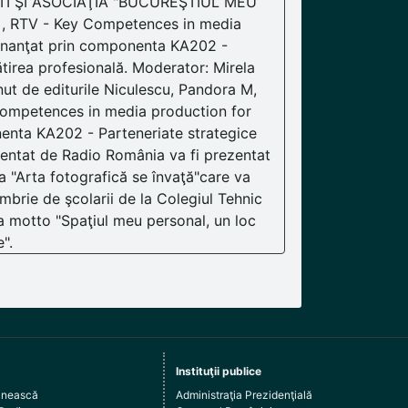
I ŞI ASOCIAŢIA "BUCUREŞTIUL MEU
s+, RTV - Key Competences in media
finanţat prin componenta KA202 -
ătirea profesională. Moderator: Mirela
nut de editurile Niculescu, Pandora M,
ompetences in media production for
nenta KA202 - Parteneriate strategice
mentat de Radio România va fi prezentat
ea "Arta fotografică se învaţă"care va
mbrie de şcolarii de la Colegiul Tehnic
a motto "Spaţiul meu personal, un loc
".
Instituţii publice
ânească
Administraţia Prezidenţială