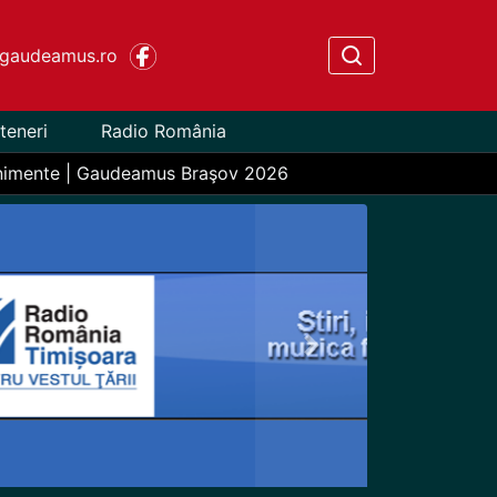
gaudeamus.ro
teneri
Radio România
nimente | Gaudeamus Braşov 2026
Next