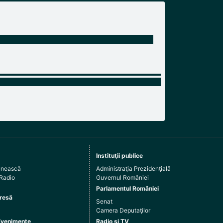
Instituţii publice
ânească
Administraţia Prezidenţială
 Radio
Guvernul României
Parlamentul României
resă
Senat
Camera Deputaţilor
Evenimente
Radio şi TV