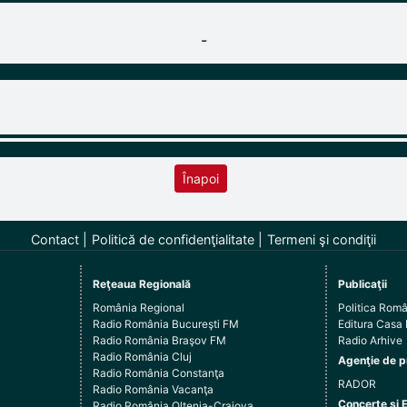
-
Înapoi
Contact
Politică de confidenţialitate
Termeni şi condiţii
Reţeaua Regională
Publicaţii
România Regional
Politica Rom
Radio România Bucureşti FM
Editura Casa
Radio România Braşov FM
Radio Arhive
Radio România Cluj
Agenţie de p
Radio România Constanţa
RADOR
Radio România Vacanţa
Concerte şi 
Radio România Oltenia-Craiova