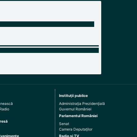
Instituţii publice
ânească
Administraţia Prezidenţială
 Radio
Guvernul României
Parlamentul României
resă
Senat
Camera Deputaţilor
Evenimente
Radio şi TV