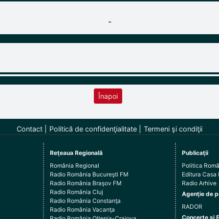
-
Înapoi
Contact
Politică de confidenţialitate
Termeni şi condiţii
Reţeaua Regională
Publicaţii
România Regional
Politica Rom
Radio România Bucureşti FM
Editura Casa
Radio România Braşov FM
Radio Arhive
Radio România Cluj
Agenţie de p
Radio România Constanţa
RADOR
Radio România Vacanţa
Concerte şi 
Radio România Oltenia-Craiova