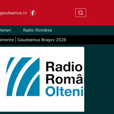
gaudeamus.ro
teneri
Radio România
nimente | Gaudeamus Braşov 2026
Next