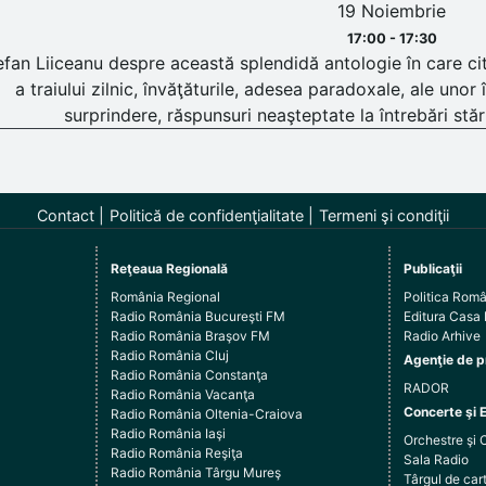
19 Noiembrie
17:00 - 17:30
efan Liiceanu despre această splendidă antologie în care cit
a traiului zilnic, învăţăturile, adesea paradoxale, ale unor î
surprindere, răspunsuri neaşteptate la întrebări stăru
Contact
Politică de confidenţialitate
Termeni şi condiţii
Reţeaua Regională
Publicaţii
România Regional
Politica Rom
Radio România Bucureşti FM
Editura Casa
Radio România Braşov FM
Radio Arhive
Radio România Cluj
Agenţie de p
Radio România Constanţa
RADOR
Radio România Vacanţa
Concerte şi 
Radio România Oltenia-Craiova
Radio România Iaşi
Orchestre şi 
Radio România Reşiţa
Sala Radio
Radio România Târgu Mureş
Târgul de c