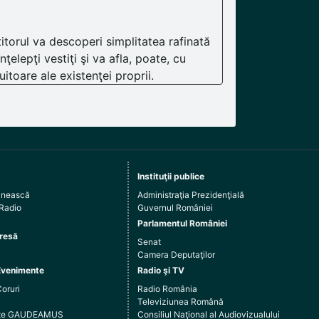
itorul va descoperi simplitatea rafinată
nţelepţi vestiţi şi va afla, poate, cu
itoare ale existenţei proprii.
Instituţii publice
ânească
Administraţia Prezidenţială
 Radio
Guvernul României
Parlamentul României
resă
Senat
Camera Deputaţilor
Evenimente
Radio şi TV
Coruri
Radio România
Televiziunea Română
arte GAUDEAMUS
Consiliul Naţional al Audiovizualului