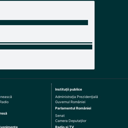
Instituţii publice
ânească
Administraţia Prezidenţială
 Radio
Guvernul României
Parlamentul României
resă
Senat
Camera Deputaţilor
Evenimente
Radio şi TV