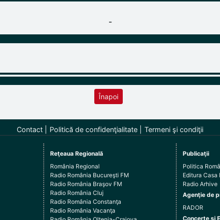
-
Înapoi
Contact
Politică de confidenţialitate
Termeni şi condiţii
Reţeaua Regională
Publicaţii
România Regional
Politica Rom
Radio România Bucureşti FM
Editura Casa
Radio România Braşov FM
Radio Arhive
Radio România Cluj
Agenţie de p
Radio România Constanţa
RADOR
Radio România Vacanţa
Concerte şi 
Radio România Oltenia-Craiova