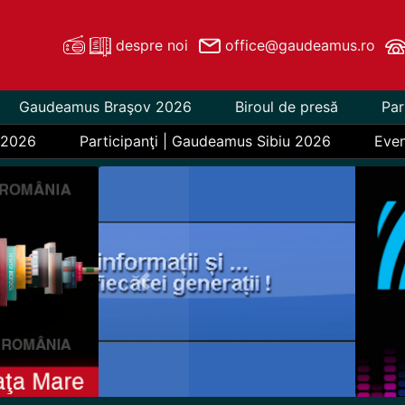
despre noi
office@gaudeamus.ro
Gaudeamus Braşov 2026
Biroul de presă
Par
 2026
Participanţi | Gaudeamus Sibiu 2026
Eve
Previous