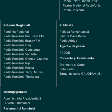
Radio 3Net "Florian Pitiş"
Teatrul Naţional Radiofonic
Radio Chişinău
Reţeaua Regională
Publicaţii
România Regional
Politica Românească
Radio România Bucureşti FM
Editura Casa Radio
Radio România Braşov FM
Radio Arhive
Radio România Cluj
Agenţie de presă
Radio România Constanţa
RADOR
Radio România Vacanţa
Concerte şi Evenimente
Radio România Oltenia-Craiova
Radio România Iaşi
Orchestre şi Coruri
Radio România Reşiţa
Sala Radio
Radio România Târgu Mureş
Târgul de carte GAUDEAMUS
Radio România Timişoara
Instituţii publice
Administraţia Prezidenţială
Guvernul României
Parlamentul României