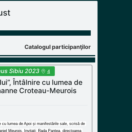
ust
Catalogul participanţilor
us Sibiu 2023
4
lui”, Întâlnire cu lumea de
Johanne Croteau-Meurois
ire cu lumea de Apoi și manifestările sale, scrisă de 
niel Meurois. Invitați: Rada Pantea, directoarea 