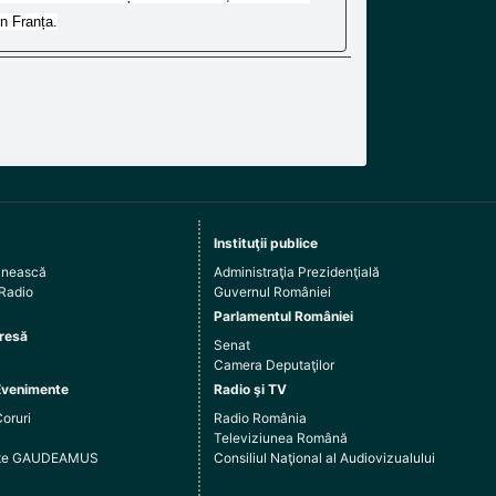
in Franța.
Instituţii publice
ânească
Administraţia Prezidenţială
 Radio
Guvernul României
Parlamentul României
resă
Senat
Camera Deputaţilor
Evenimente
Radio şi TV
Coruri
Radio România
Televiziunea Română
arte GAUDEAMUS
Consiliul Naţional al Audiovizualului