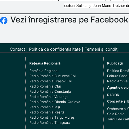
editurii Solisis și Jean Marie Trotzier d
Vezi înregistrarea pe Facebook
Contact
Politică de confidenţialitate
Termeni şi condiţii
Reţeaua Regională
Publicaţii
România Regional
Politica Rom
Radio România Bucureşti FM
Editura Casa
Radio România Braşov FM
Radio Arhive
Radio România Cluj
Agenţie de p
Radio România Constanţa
RADOR
Radio România Vacanţa
Concerte şi 
Radio România Oltenia-Craiova
Radio România Iaşi
Orchestre şi 
Radio România Reşiţa
Sala Radio
Radio România Târgu Mureş
Târgul de c
Radio România Timişoara