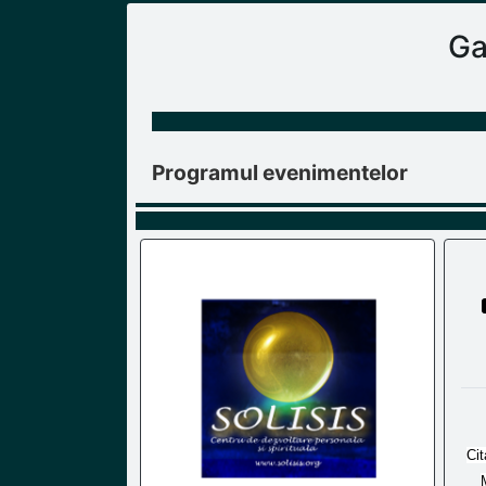
Ga
Programul evenimentelor
Cit