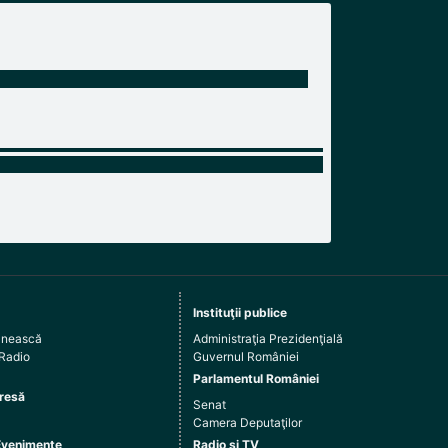
Instituţii publice
ânească
Administraţia Prezidenţială
 Radio
Guvernul României
Parlamentul României
resă
Senat
Camera Deputaţilor
Evenimente
Radio şi TV