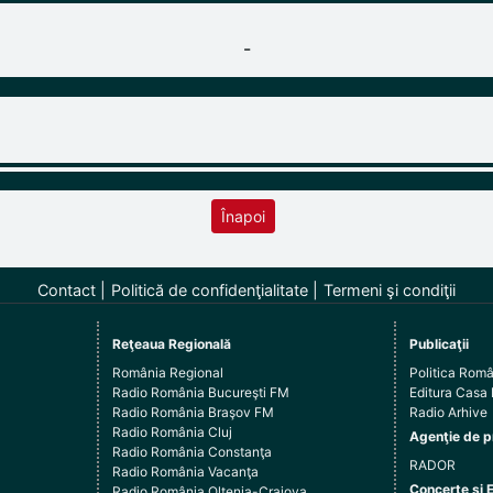
-
Înapoi
Contact
Politică de confidenţialitate
Termeni şi condiţii
Reţeaua Regională
Publicaţii
România Regional
Politica Rom
Radio România Bucureşti FM
Editura Casa
Radio România Braşov FM
Radio Arhive
Radio România Cluj
Agenţie de p
Radio România Constanţa
RADOR
Radio România Vacanţa
Concerte şi 
Radio România Oltenia-Craiova