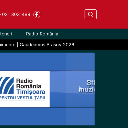
021 3031489
teneri
Radio România
nimente | Gaudeamus Braşov 2026
Next