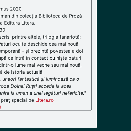
amus 2020
roman din colecţia Biblioteca de Proză
 Editura Litera.
.30
ris, printre altele, trilogia fanariotă:
Paturi oculte deschide cea mai nouă
temporană - şi prezintă povestea a doi
pă ce intră în contact cu nişte paturi
i dintr-o lume mai veche sau mai nouă,
ă de istoria actuală.
e, uneori fantastică şi luminoasă ca o
roza Doinei Ruşti accede la acea
nire la uman a unei legături nefericite.
"
 preţ special pe
Litera.ro
0