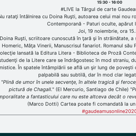
15:30 - 16:00
#LIVE la Târgul de carte Gaude
Nu rataţi întâlnirea cu Doina Ruşti, autoarea celui mai nou 
Contemporană - Paturi oculte, apărut la
Joi, 19 noiembrie, ora 15
Doina Ruşti, scriitoare cunoscută în ţară şi în străinătate, a sc
Homeric, Mâţa Vinerii, Manuscrisul fanariot. Romanul său 
olecţie lansată la Editura Litera - Biblioteca de Proză Con
studenţi de la Litere care se îndrăgostesc în mod straniu, du
mistice. În spatele întâmplării se află un şir lung de poveşt
palpabilă sau subtilă, dar în mod clar legat
"
Plină de umor în unele secvenţe, în altele tragică şi feroc
pictură de Chagall.
" (El Mercurio, Santiago de Chile) "
P
mporalitate a fantasticului care nu este altceva decât o reve
(Marco Dotti) Cartea poate fi comandată la un
#gaudeamusonline202