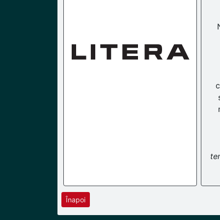
c
te
Înapoi