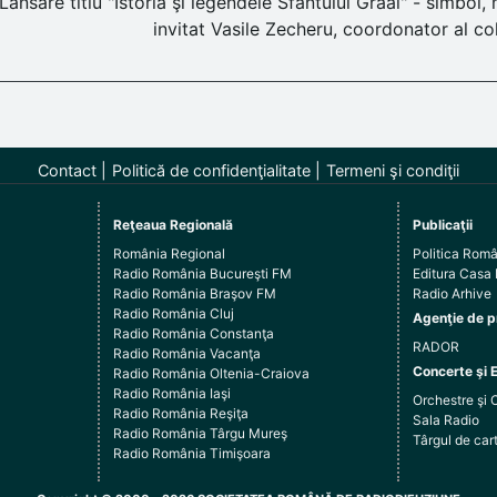
Lansare titlu "Istoria şi legendele Sfântului Graal" - simbol, 
invitat Vasile Zecheru, coordonator al co
Contact
Politică de confidenţialitate
Termeni şi condiţii
Reţeaua Regională
Publicaţii
România Regional
Politica Rom
Radio România Bucureşti FM
Editura Casa
Radio România Braşov FM
Radio Arhive
Radio România Cluj
Agenţie de p
Radio România Constanţa
RADOR
Radio România Vacanţa
Concerte şi 
Radio România Oltenia-Craiova
Radio România Iaşi
Orchestre şi 
Radio România Reşiţa
Sala Radio
Radio România Târgu Mureş
Târgul de c
Radio România Timişoara