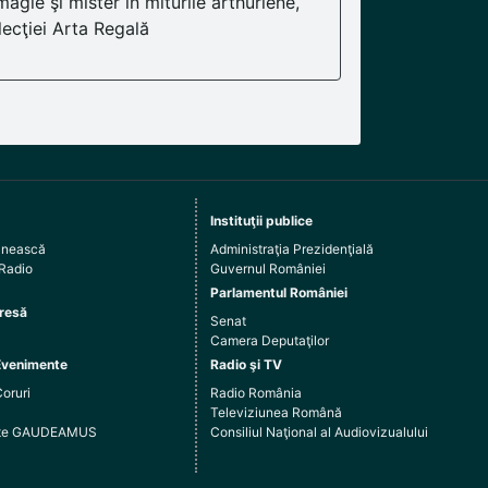
magie şi mister în miturile arthuriene,
lecţiei Arta Regală
Instituţii publice
ânească
Administraţia Prezidenţială
 Radio
Guvernul României
Parlamentul României
resă
Senat
Camera Deputaţilor
Evenimente
Radio şi TV
Coruri
Radio România
Televiziunea Română
arte GAUDEAMUS
Consiliul Naţional al Audiovizualului