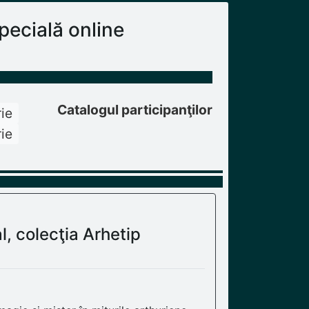
ecială online
Catalogul participanţilor
ie
ie
l, colecţia Arhetip