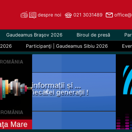
despre noi
021 3031489
office@
Gaudeamus Braşov 2026
Biroul de presă
Par
 2026
Participanţi | Gaudeamus Sibiu 2026
Eve
Previous