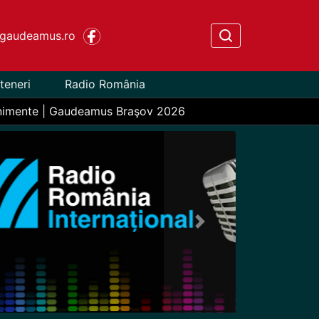
gaudeamus.ro
teneri
Radio România
nimente | Gaudeamus Braşov 2026
Next