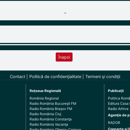
-
Înapoi
Contact
Politică de confidenţialitate
Termeni şi condiţii
Reţeaua Regională
Publicaţii
România Regional
Politica Rom
Radio România Bucureşti FM
Editura Casa
Radio România Braşov FM
Radio Arhive
Radio România Cluj
Agenţie de p
Radio România Constanţa
RADOR
Radio România Vacanţa
Concerte şi 
Radio România Oltenia-Craiova