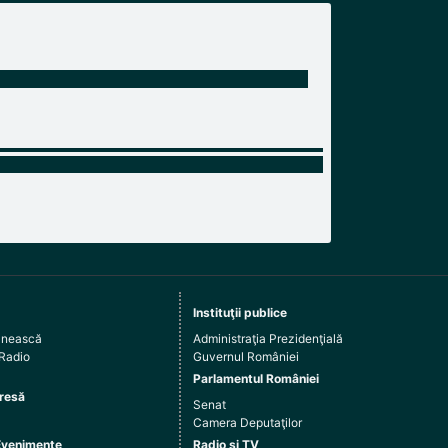
Instituţii publice
ânească
Administraţia Prezidenţială
 Radio
Guvernul României
Parlamentul României
resă
Senat
Camera Deputaţilor
Evenimente
Radio şi TV