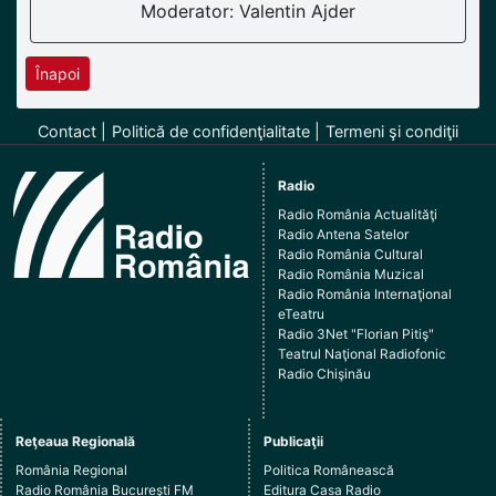
Moderator: Valentin Ajder
Înapoi
Contact
Politică de confidenţialitate
Termeni şi condiţii
Radio
Radio România Actualităţi
Radio Antena Satelor
Radio România Cultural
Radio România Muzical
Radio România Internaţional
eTeatru
Radio 3Net "Florian Pitiş"
Teatrul Naţional Radiofonic
Radio Chişinău
Reţeaua Regională
Publicaţii
România Regional
Politica Românească
Radio România Bucureşti FM
Editura Casa Radio