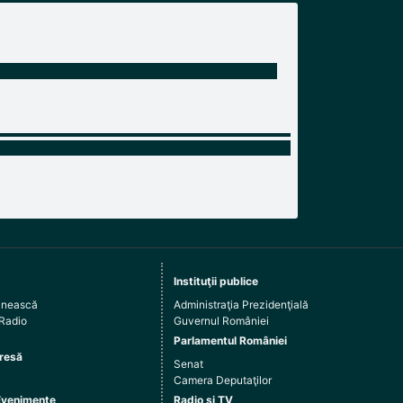
Instituţii publice
ânească
Administraţia Prezidenţială
 Radio
Guvernul României
Parlamentul României
resă
Senat
Camera Deputaţilor
Evenimente
Radio şi TV