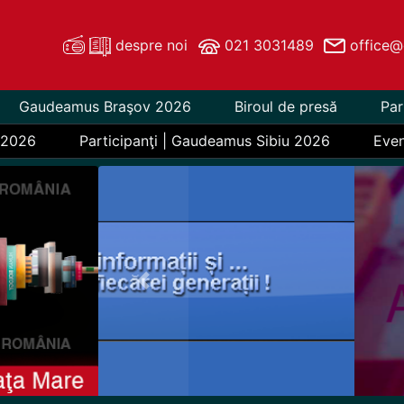
despre noi
021 3031489
office@
Gaudeamus Braşov 2026
Biroul de presă
Par
 2026
Participanţi | Gaudeamus Sibiu 2026
Eve
Previous