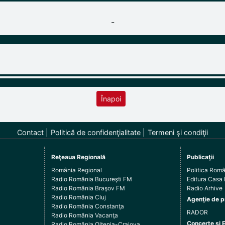
-
Înapoi
Contact
Politică de confidenţialitate
Termeni şi condiţii
Reţeaua Regională
Publicaţii
România Regional
Politica Rom
Radio România Bucureşti FM
Editura Casa
Radio România Braşov FM
Radio Arhive
Radio România Cluj
Agenţie de p
Radio România Constanţa
RADOR
Radio România Vacanţa
Concerte şi 
Radio România Oltenia-Craiova