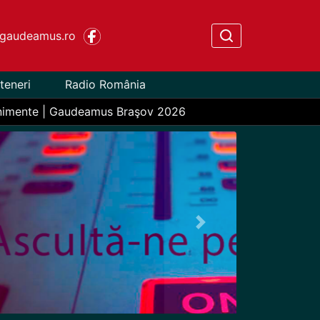
gaudeamus.ro
teneri
Radio România
nimente | Gaudeamus Braşov 2026
Next