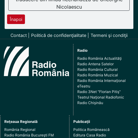
Nicolaescu
Înapoi
Contact
Politică de confidenţialitate
Termeni şi condiţii
Radio
Radio România Actualităţi
Radio Antena Satelor
Radio România Cultural
Radio România Muzical
Radio România Internaţional
eTeatru
Radio 3Net "Florian Pitiş"
Teatrul Naţional Radiofonic
Radio Chişinău
Reţeaua Regională
Publicaţii
România Regional
Politica Românească
Radio România Bucureşti FM
Editura Casa Radio