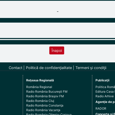
-
Înapoi
Contact
Politică de confidenţialitate
Termeni şi condiţii
Reţeaua Regională
Publicaţii
România Regional
Politica Rom
Radio România Bucureşti FM
Editura Casa
Radio România Braşov FM
Radio Arhive
Radio România Cluj
Agenţie de p
Radio România Constanţa
RADOR
Radio România Vacanţa
Concerte şi 
Radio România Oltenia-Craiova