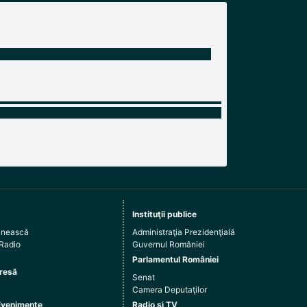
Instituţii publice
ânească
Administraţia Prezidenţială
 Radio
Guvernul României
Parlamentul României
resă
Senat
Camera Deputaţilor
Evenimente
Radio şi TV