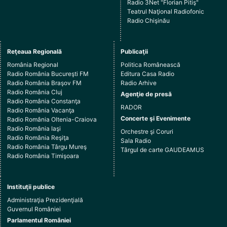
Radio 3Net "Florian Pitiş"
Teatrul Naţional Radiofonic
Radio Chişinău
Reţeaua Regională
Publicaţii
România Regional
Politica Românească
Radio România Bucureşti FM
Editura Casa Radio
Radio România Braşov FM
Radio Arhive
Radio România Cluj
Agenţie de presă
Radio România Constanţa
RADOR
Radio România Vacanţa
Concerte şi Evenimente
Radio România Oltenia-Craiova
Radio România Iaşi
Orchestre şi Coruri
Radio România Reşiţa
Sala Radio
Radio România Târgu Mureş
Târgul de carte GAUDEAMUS
Radio România Timişoara
Instituţii publice
Administraţia Prezidenţială
Guvernul României
Parlamentul României