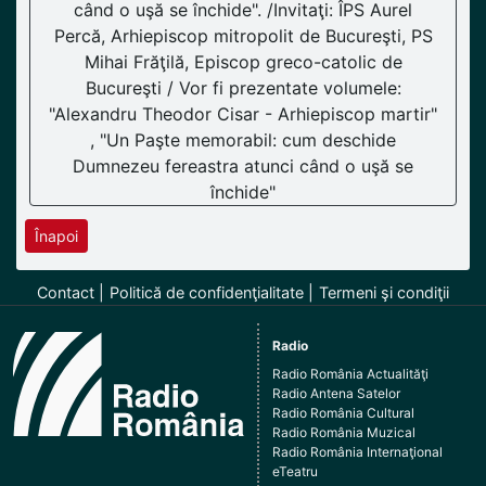
când o uşă se închide". /Invitaţi: ÎPS Aurel
Percă, Arhiepiscop mitropolit de Bucureşti, PS
Mihai Frăţilă, Episcop greco-catolic de
Bucureşti / Vor fi prezentate volumele:
"Alexandru Theodor Cisar - Arhiepiscop martir"
, "Un Paşte memorabil: cum deschide
Dumnezeu fereastra atunci când o uşă se
închide"
Înapoi
Contact
Politică de confidenţialitate
Termeni şi condiţii
Radio
Radio România Actualităţi
Radio Antena Satelor
Radio România Cultural
Radio România Muzical
Radio România Internaţional
eTeatru