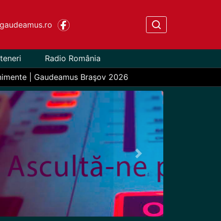
gaudeamus.ro
teneri
Radio România
nimente | Gaudeamus Braşov 2026
Next