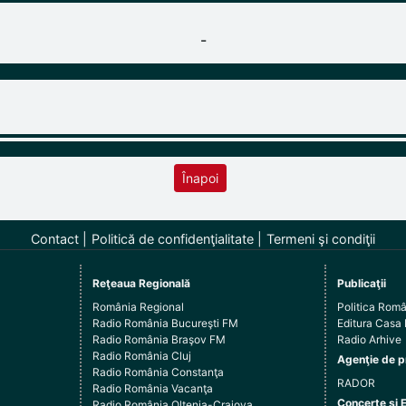
-
Înapoi
Contact
Politică de confidenţialitate
Termeni şi condiţii
Reţeaua Regională
Publicaţii
România Regional
Politica Rom
Radio România Bucureşti FM
Editura Casa
Radio România Braşov FM
Radio Arhive
Radio România Cluj
Agenţie de p
Radio România Constanţa
RADOR
Radio România Vacanţa
Concerte şi 
Radio România Oltenia-Craiova