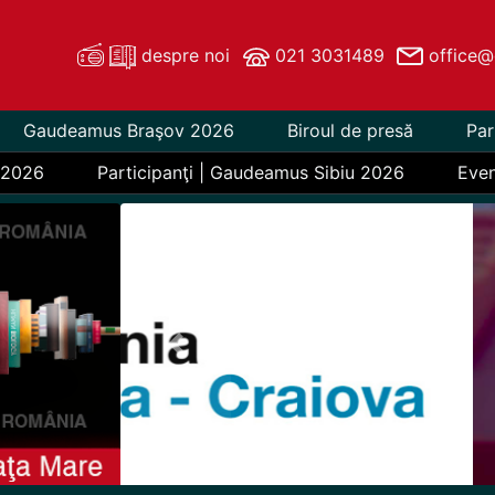
despre noi
021 3031489
office@
Gaudeamus Braşov 2026
Biroul de presă
Par
 2026
Participanţi | Gaudeamus Sibiu 2026
Eve
Previous