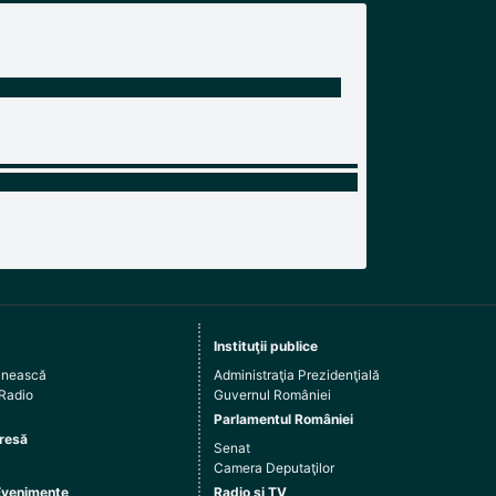
Instituţii publice
ânească
Administraţia Prezidenţială
 Radio
Guvernul României
Parlamentul României
resă
Senat
Camera Deputaţilor
Evenimente
Radio şi TV