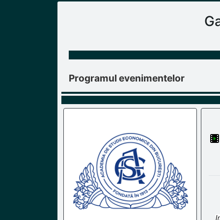
Ga
Programul evenimentelor
I