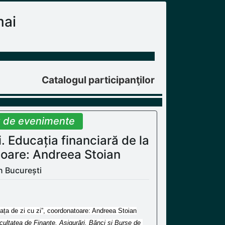
mai
Catalogul participanţilor
u de evenimente
. Educația financiară de la
natoare: Andreea Stoian
n București
viața de zi cu zi”, coordonatoare: Andreea Stoian
ultatea de Finanțe, Asigurări, Bănci și Burse de 