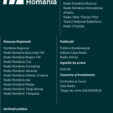
Radio România Muzical
Radio România Internaţional
eTeatru
Radio 3Net "Florian Pitiş"
Teatrul Naţional Radiofonic
Radio Chişinău
Reţeaua Regională
Publicaţii
România Regional
Politica Românească
Radio România Bucureşti FM
Editura Casa Radio
Radio România Braşov FM
Radio Arhive
Radio România Cluj
Agenţie de presă
Radio România Constanţa
RADOR
Radio România Vacanţa
Concerte şi Evenimente
Radio România Oltenia-Craiova
Radio România Iaşi
Orchestre şi Coruri
Radio România Reşiţa
Sala Radio
Radio România Târgu Mureş
Târgul de carte GAUDEAMUS
Radio România Timişoara
Instituţii publice