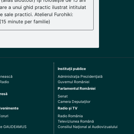
alias Bloutouf) îşi foloseşte de 15 ani
e a unui ghid practic ilustrat intitulat
sale practici. Atelierul Furohiki:
(15 minute per familie)
Instituţii publice
ânească
Administraţia Prezidenţială
 Radio
Guvernul României
Parlamentul României
resă
Senat
Camera Deputaţilor
Evenimente
Radio şi TV
Coruri
Radio România
Televiziunea Română
arte GAUDEAMUS
Consiliul Naţional al Audiovizualului