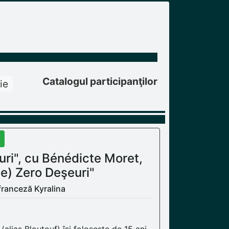
Catalogul participanţilor
ie
euri", cu Bénédicte Moret,
pe) Zero Deşeuri"
 franceză Kyralina