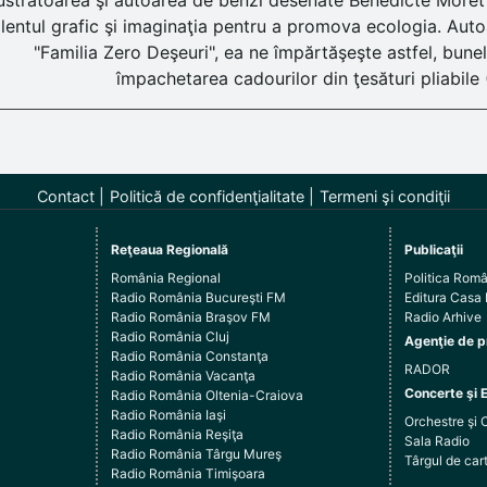
lustratoarea şi autoarea de benzi desenate Bénédicte Moret (
alentul grafic şi imaginaţia pentru a promova ecologia. Autoar
"Familia Zero Deşeuri", ea ne împărtăşeşte astfel, bunele 
împachetarea cadourilor din ţesături pliabile 
Contact
Politică de confidenţialitate
Termeni şi condiţii
Reţeaua Regională
Publicaţii
România Regional
Politica Rom
Radio România Bucureşti FM
Editura Casa
Radio România Braşov FM
Radio Arhive
Radio România Cluj
Agenţie de p
Radio România Constanţa
RADOR
Radio România Vacanţa
Concerte şi 
Radio România Oltenia-Craiova
Radio România Iaşi
Orchestre şi 
Radio România Reşiţa
Sala Radio
Radio România Târgu Mureş
Târgul de c
Radio România Timişoara