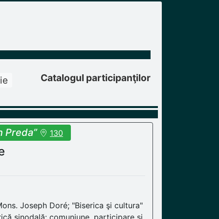
Catalogul participanţilor
ie
n Preda”
130
e
 Mons. Joseph Doré; "Biserica şi cultura"
ică sinodală: comuniune, participare şi