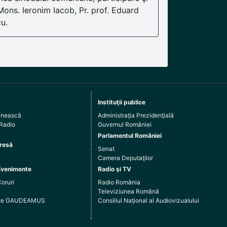
 Mons. Ieronim Iacob, Pr. prof. Eduard
cu.
Instituţii publice
ânească
Administraţia Prezidenţială
 Radio
Guvernul României
Parlamentul României
resă
Senat
Camera Deputaţilor
Evenimente
Radio şi TV
Coruri
Radio România
Televiziunea Română
arte GAUDEAMUS
Consiliul Naţional al Audiovizualului